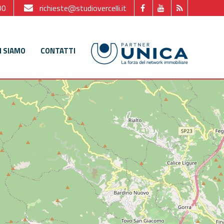
00
richieste@studiovercelli.it
I SIAMO
CONTATTI