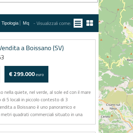
- Visualizzali come:
Tipologia
Mq
endita a Boissano (SV)
53
€ 299.000
euro
nella quiete, nel verde, al sole ed con il mare
di 5 locali in piccolo contesto di 3
vendita a Boissano è uno panoramico e
metri quadrati commerciali situato in una