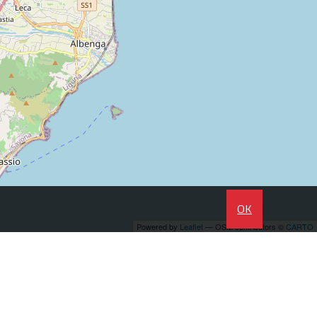
OK
Powered by
Leaflet
— OSM contributors ©
CARTO