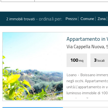
-
ordinali per:
2 immobili trovati
Prezzo
Comune
Zona
Appartamento in V
Via Cappella Nuova, 
100
3
mq
locali
Loano - Boissano immerso 
negli occhi. Appartamento 
unità.L'appartamento in 
luminoso immobile di 100 
zona tranquilla...