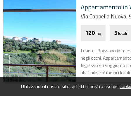
Appartamento in V
Via Cappella Nuova, 
120
5
mq
locali
Loano - Boissano immerso 
negli occhi. Appartamento 
Ingresso su soggiorno co
abitabile. Entrambi i local
Utilizzando il nostro sito, accetti il nostro uso dei
cooki
Copyright © 2026 - All Rights Reserved
P.IVA 12285700014