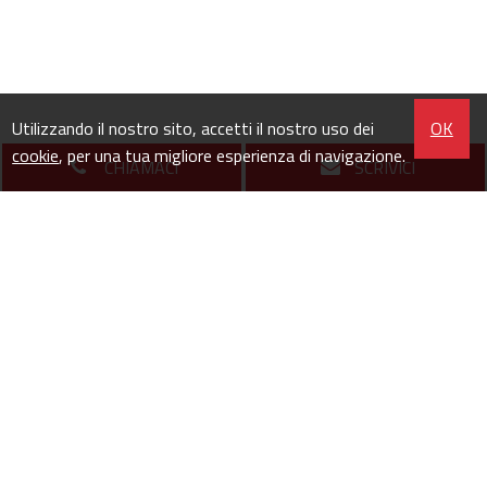
Utilizzando il nostro sito, accetti il nostro uso dei
OK
cookie
, per una tua migliore esperienza di navigazione.
CHIAMACI
SCRIVICI
Copyright © 2026 - All Rights Reserved
P.IVA 12285700014
Contatti
/
Privacy
/
Site Map
/
Info e note legali
/ Powered By
Gestim