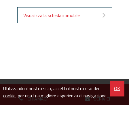
Visualizza la scheda immobile
Utilizzando il nostro sito, accetti il nostro uso dei
OK
cookie
, per una tua migliore esperienza di navigazione.
CHIAMACI
SCRIVICI
Copyright © 2026 - All Rights Reserved
P.IVA 12285700014
Contatti
/
Privacy
/
Site Map
/
Info e note legali
/ Powered By
Gestim