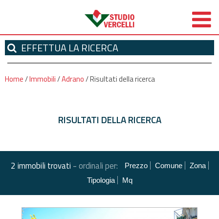
EFFETTUA
LA RICERCA
Home
/
Immobili
/
Adrano
/
Risultati della ricerca
RISULTATI DELLA RICERCA
-
2 immobili trovati
ordinali per:
Prezzo
Comune
Zona
Tipologia
Mq