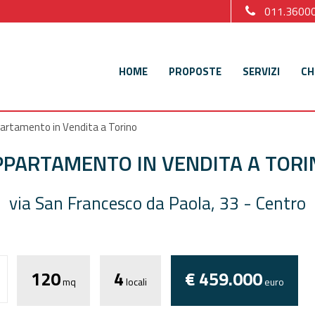
011.3600
HOME
PROPOSTE
SERVIZI
CH
artamento in Vendita a Torino
PPARTAMENTO IN VENDITA A TORI
via San Francesco da Paola, 33 - Centro
120
4
€ 459.000
mq
locali
euro
Torna
ati personali ai sensi dell'attuale normativa privacy e confermo di aver p
ro