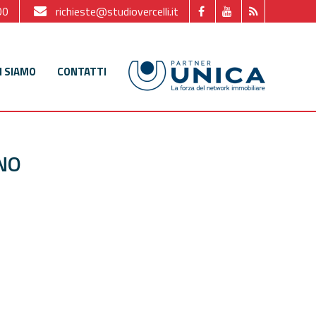
00
richieste@studiovercelli.it
I SIAMO
CONTATTI
NO
reso visione dell'informativa.