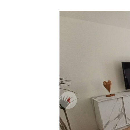
I campi contrassegnati con * sono obb