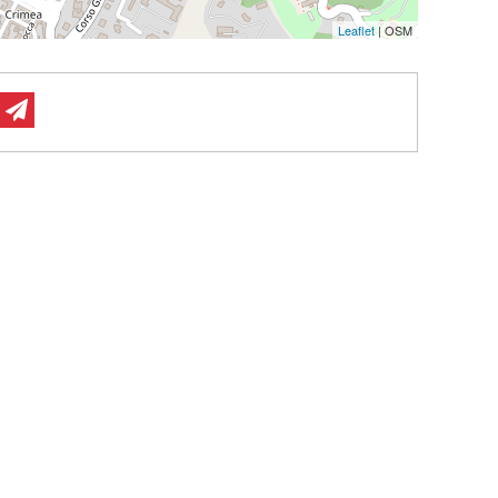
Leaflet
| OSM