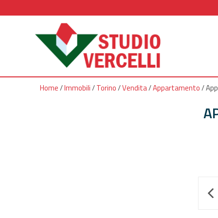
Home
/
Immobili
/
Torino
/
Vendita
/
Appartamento
/
App
A
*
Autorizzo il trattamento dei miei d
indiet