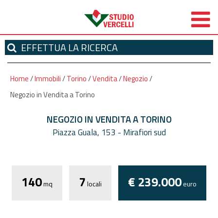
EFFETTUA
LA RICERCA
Home
/
Immobili
/
Torino
/
Vendita
/
Negozio
/
Negozio in Vendita a Torino
NEGOZIO IN VENDITA A TORINO
Piazza Guala, 153 - Mirafiori sud
*
Autorizzo il trattamento dei miei dati
personali ai sensi dell'attuale normativa privacy e
140
7
€ 239.000
confermo di aver preso visione dell'informativa.
mq
locali
euro
I campi contrassegnati con * sono obbligatori!