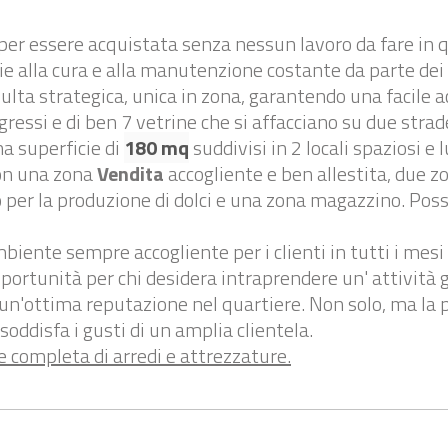
per essere acquistata senza nessun lavoro da fare in q
e alla cura e alla manutenzione costante da parte dei 
ulta strategica, unica in zona, garantendo una facile ac
ngressi e di ben 7 vetrine che si affacciano su due strad
na superficie di
180 mq
suddivisi in 2 locali spaziosi e 
con una zona
Vendita
accogliente e ben allestita, due 
 per la produzione di dolci e una zona magazzino. Possi
biente sempre accogliente per i clienti in tutti i mesi 
portunità per chi desidera intraprendere un' attività g
 un'ottima reputazione nel quartiere. Non solo, ma la po
 soddisfa i gusti di un amplia clientela.
 e completa di arredi e attrezzature.