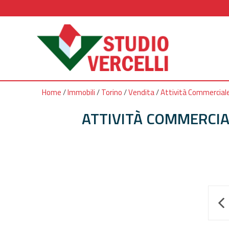
Home
/
Immobili
/
Torino
/
Vendita
/
Attività Commerciale
ATTIVITÀ COMMERCIAL
*
Autorizzo il trattamento dei miei d
indiet