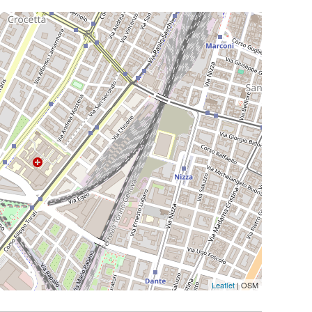
Leaflet
| OSM