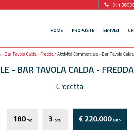
011.3600
HOME
PROPOSTE
SERVIZI
CH
 - Bar Tavola Calda - Fredda
/
Attività Commerciale - Bar Tavola Calda 
E - BAR TAVOLA CALDA - FREDDA
- Crocetta
180
3
€ 220.000
mq
locali
euro
Torna
ati personali ai sensi dell'attuale normativa privacy e confermo di aver p
ro