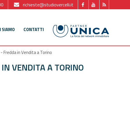
00
richieste@studiovercelli.it
I SIAMO
CONTATTI
- Fredda in Vendita a Torino
 IN VENDITA A TORINO
reso visione dell'informativa.