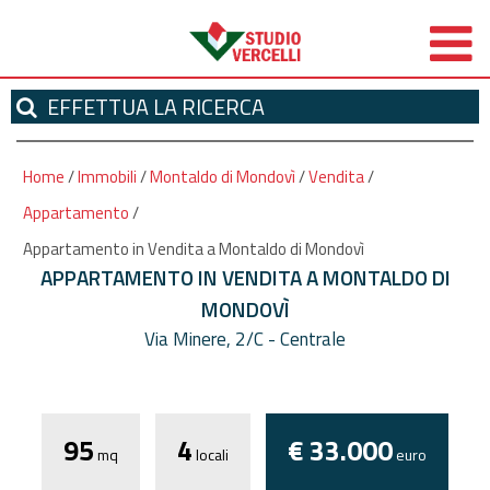
EFFETTUA
LA RICERCA
Home
/
Immobili
/
Montaldo di Mondovì
/
Vendita
/
Appartamento
/
Appartamento in Vendita a Montaldo di Mondovì
APPARTAMENTO IN VENDITA A MONTALDO DI
MONDOVÌ
Via Minere, 2/C - Centrale
*
Autorizzo il trattamento dei miei dati
personali ai sensi dell'attuale normativa privacy e
confermo di aver preso visione dell'informativa.
95
4
€ 33.000
I campi contrassegnati con * sono obbligatori!
mq
locali
euro