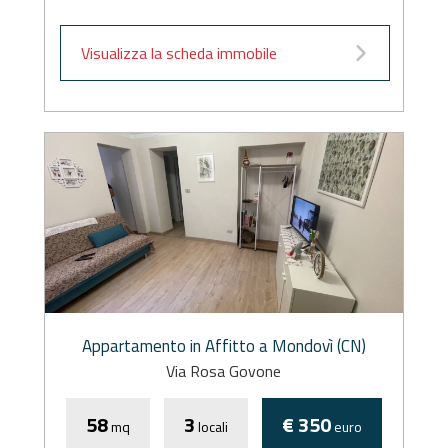
Visualizza la scheda immobile
Appartamento in Affitto a Mondovì (CN)
Via Rosa Govone
58
3
€ 350
mq
locali
euro