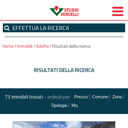
EFFETTUA
LA RICERCA
Home
/
Immobili
/
Adelfia
/
Risultati della ricerca
RISULTATI DELLA RICERCA
-
73 immobili trovati
ordinali per:
Prezzo
Comune
Zona
Tipologia
Mq