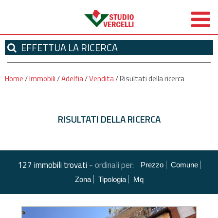
EFFETTUA
LA RICERCA
Home
/
Immobili
/
Adelfia
/
Vendita
/
Risultati della ricerca
RISULTATI DELLA RICERCA
-
127 immobili trovati
ordinali per:
Prezzo
Comune
Zona
Tipologia
Mq