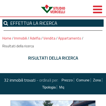
EFFETTUA
LA RICERCA
Home
/
Immobili
/
Adelfia
/
Vendita
/
Appartamento
/
Risultati della ricerca
RISULTATI DELLA RICERCA
-
32 immobili trovati
ordinali per:
Prezzo
Comune
Zona
Tipologia
Mq