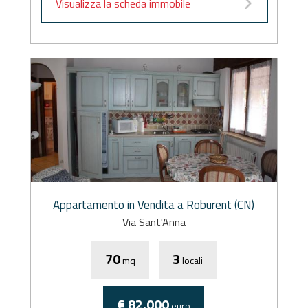
Visualizza la scheda immobile
Appartamento in Vendita a Roburent (CN)
Via Sant'Anna
70
3
mq
locali
€ 82.000
euro