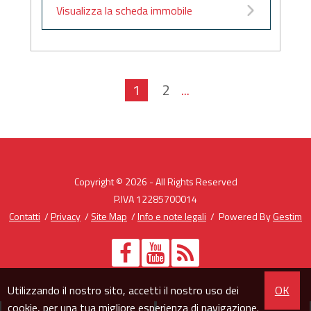
Visualizza la scheda immobile
1
2
...
Copyright © 2026 - All Rights Reserved
P.IVA 12285700014
Contatti
/
Privacy
/
Site Map
/
Info e note legali
/ Powered By
Gestim
Utilizzando il nostro sito, accetti il nostro uso dei
OK
cookie
, per una tua migliore esperienza di navigazione.