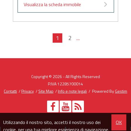
Visualizza la scheda immobile
1
2
...
Copyright © 2026 - All Rights Reserved
P.IVA 12285700014
Contatti
/
Privacy
/
Site Map
/
Info e note legali
/ Powered By
Gestim
Utilizzando il nostro sito, accetti il nostro uso dei
OK
cookie
, per una tua migliore esperienza di navigazione.