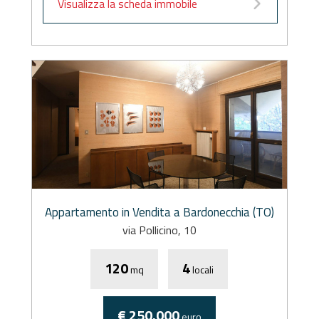
Visualizza la scheda immobile
Appartamento in Vendita a Bardonecchia (TO)
via Pollicino, 10
120
4
mq
locali
€ 250.000
euro