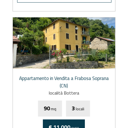
Appartamento in Vendita a Frabosa Soprana
(CN)
località Bottera
90
3
mq
locali
€ 11.000
euro