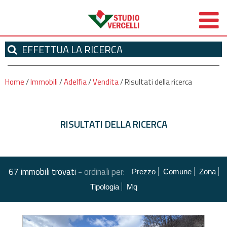
EFFETTUA
LA RICERCA
Home
/
Immobili
/
Adelfia
/
Vendita
/
Risultati della ricerca
RISULTATI DELLA RICERCA
-
67 immobili trovati
ordinali per:
Prezzo
Comune
Zona
Tipologia
Mq