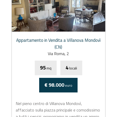
Appartamento in Vendita a Villanova Mondovì
(CN)
Via Roma, 2
95
4
mq
locali
€ 98.000
euro
Nel pieno centro di Villanova Mondovì,
affacciato sulla piazza principale e comodissimo
a tutti i servizi, proponiamo in vendita un ampio