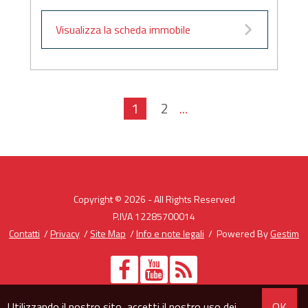
Visualizza la scheda immobile
1
2
...
Copyright © 2026 - All Rights Reserved
P.IVA 12285700014
Contatti
/
Privacy
/
Site Map
/
Info e note legali
/ Powered By
Gestim
Utilizzando il nostro sito, accetti il nostro uso dei
OK