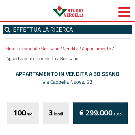
EFFETTUA
LA RICERCA
Home
/
Immobili
/
Boissano
/
Vendita
/
Appartamento
/
Appartamento in Vendita a Boissano
APPARTAMENTO IN VENDITA A BOISSANO
Via Cappella Nuova, 53
*
Autorizzo il trattamento dei miei dati
personali ai sensi dell'attuale normativa privacy e
100
3
€ 299.000
confermo di aver preso visione dell'informativa.
mq
locali
euro
I campi contrassegnati con * sono obbligatori!