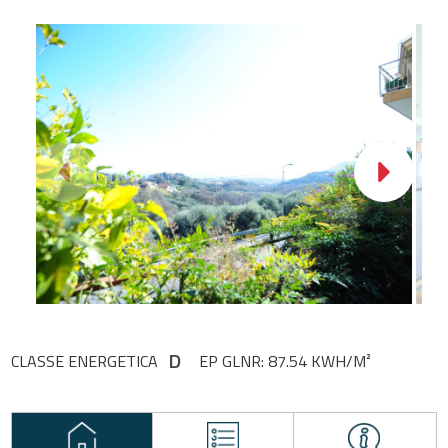
D
CLASSE ENERGETICA
EP GLNR: 87.54 KWH/M²