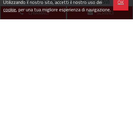
Appartamento in Vendita a Boissano (SV)
Utilizzando il nostro sito, accetti il nostro uso dei
OK
Via Cappella Nuova -
cookie
, per una tua migliore esperienza di navigazione.
CHIAMACI
SCRIVICI
120
5
mq
locali
€ 259.000
euro
Loano - Boissano immerso nella quiete, nel verde, al
sole ed con il mare negli occhi. Appartamento di 5 locali
in piccolo contesto di 3 unità. Ingresso su soggiorno
con magnifico panorama con adiacente...
Visualizza la scheda immobile