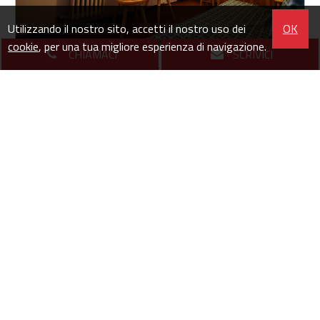
Utilizzando il nostro sito, accetti il nostro uso dei
OK
cookie
, per una tua migliore esperienza di navigazione.
CHIAMACI
SCRIVICI
Appartamento in Vendita a Bardonecchia (TO)
Viale della Vittoria - Campo Smith
25
1
€ 90.000
mq
locali
euro
MONOLOCALE IN ZONA CAMPO SMITHProponiamo in
vendita a Bardonecchia, nella rinomata zona di Campo
Smith, un grazioso monolocale di 25 mq calpestabili
situato al piano seminterrato di un edificio che risale...
Visualizza la scheda immobile