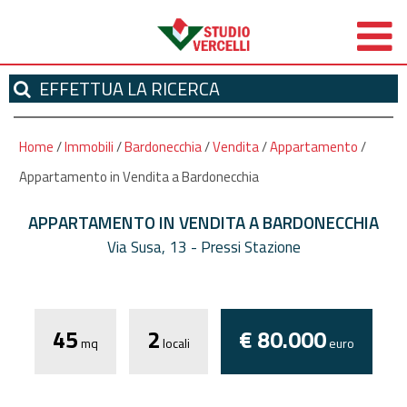
EFFETTUA
LA RICERCA
Home
/
Immobili
/
Bardonecchia
/
Vendita
/
Appartamento
/
Appartamento in Vendita a Bardonecchia
APPARTAMENTO IN VENDITA A BARDONECCHIA
Via Susa, 13 - Pressi Stazione
*
Autorizzo il trattamento dei miei dati
personali ai sensi dell'attuale normativa privacy e
45
2
€ 80.000
confermo di aver preso visione dell'informativa.
mq
locali
euro
I campi contrassegnati con * sono obbligatori!