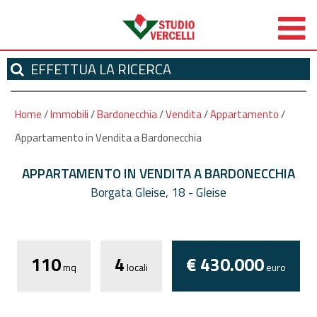
EFFETTUA
LA RICERCA
Home
/
Immobili
/
Bardonecchia
/
Vendita
/
Appartamento
/
Appartamento in Vendita a Bardonecchia
APPARTAMENTO IN VENDITA A BARDONECCHIA
Borgata Gleise, 18 - Gleise
*
Autorizzo il trattamento dei miei dati
personali ai sensi dell'attuale normativa privacy e
110
4
€ 430.000
confermo di aver preso visione dell'informativa.
mq
locali
euro
I campi contrassegnati con * sono obbligatori!