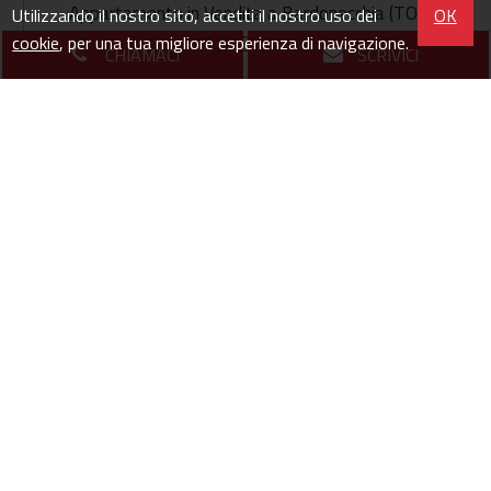
Appartamento in Vendita a Bardonecchia (TO)
Utilizzando il nostro sito, accetti il nostro uso dei
OK
Via Frejus - Borgovecchio
cookie
, per una tua migliore esperienza di navigazione.
CHIAMACI
SCRIVICI
78
3
€ 475.000
mq
locali
euro
BAITA L'BACHA, NUOVA ESPERIENZA ABITATIVANel
cuore del Borgovecchio, la tua casa sta prendendo
forma.E' una casa che sta nascendo dalla
ristrutturazione integrale di un'antica casa di paese, ma
che già...
Visualizza la scheda immobile