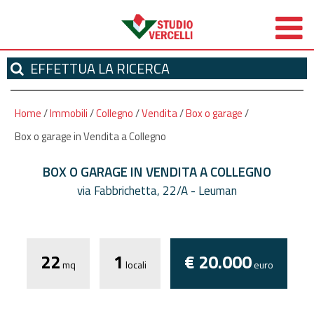
EFFETTUA
LA RICERCA
Home
/
Immobili
/
Collegno
/
Vendita
/
Box o garage
/
Box o garage in Vendita a Collegno
BOX O GARAGE IN VENDITA A COLLEGNO
via Fabbrichetta, 22/A - Leuman
*
Autorizzo il trattamento dei miei dati
personali ai sensi dell'attuale normativa privacy e
22
1
€ 20.000
confermo di aver preso visione dell'informativa.
mq
locali
euro
I campi contrassegnati con * sono obbligatori!