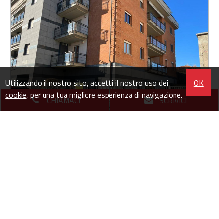
Utilizzando il nostro sito, accetti il nostro uso dei
OK
cookie
, per una tua migliore esperienza di navigazione.
CHIAMACI
SCRIVICI
Box o garage in Vendita a Collegno (TO)
via Fabbrichetta - Leuman
26
1
€ 24.000
mq
locali
euro
Proponiamo in vendita un box situato al piano interrato