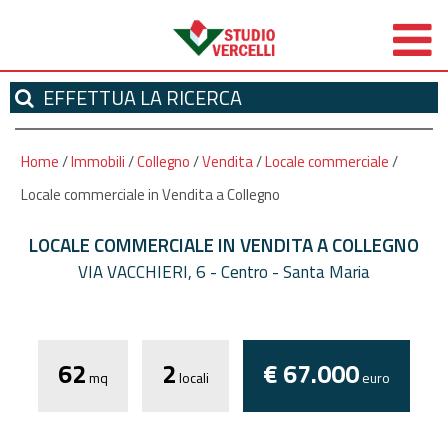
EFFETTUA
LA RICERCA
Home
/
Immobili
/
Collegno
/
Vendita
/
Locale commerciale
/
Locale commerciale in Vendita a Collegno
LOCALE COMMERCIALE IN VENDITA A COLLEGNO
VIA VACCHIERI, 6 - Centro - Santa Maria
*
Autorizzo il trattamento dei miei dati
personali ai sensi dell'attuale normativa privacy e
62
2
€ 67.000
confermo di aver preso visione dell'informativa.
mq
locali
euro
I campi contrassegnati con * sono obbligatori!