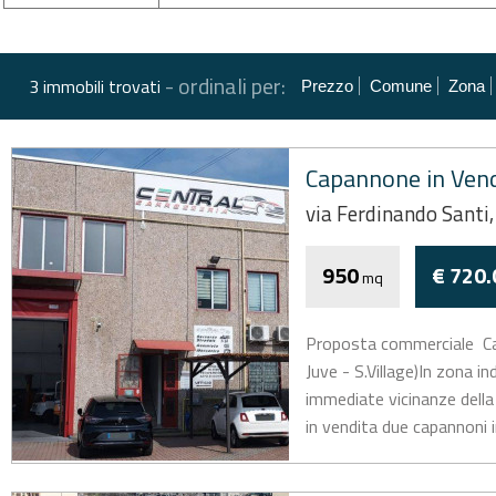
-
ordinali per:
3 immobili trovati
Prezzo
Comune
Zona
Capannone in Vend
via Ferdinando Santi,
950
€ 720.
mq
Proposta commerciale  C
Juve - S.Village)In zona i
immediate vicinanze dell
in vendita due capannoni i