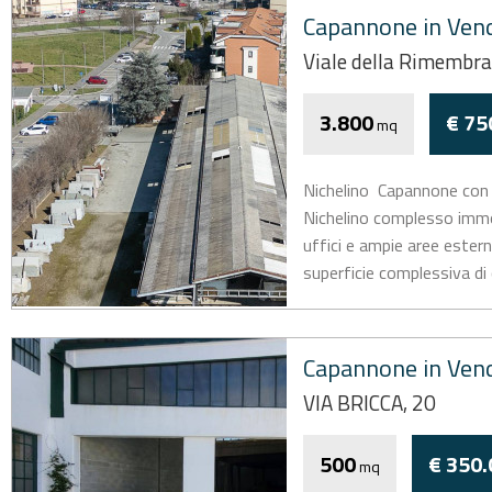
Capannone in Vend
Viale della Rimembra
3.800
€ 75
mq
Nichelino  Capannone con 
Nichelino complesso immo
uffici e ampie aree estern
superficie complessiva di 
Capannone in Vend
VIA BRICCA, 20
500
€ 350.
mq