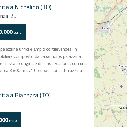
ita a Nichelino (TO)
nza, 23
0.000
euro
palazzina uffici e ampio cortileVendesi in
biliare composto da capannone, palazzina
e, in stato originale di conservazione, con una
circa 3.800 mq.📌 Composizione:  Palazzina...
ita a Pianezza (TO)
000
euro