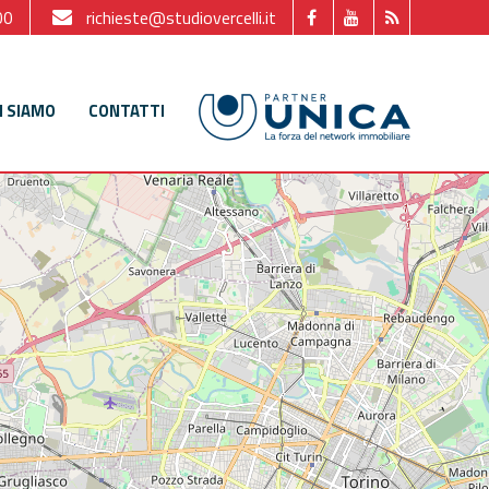
00
richieste@studiovercelli.it
I SIAMO
CONTATTI