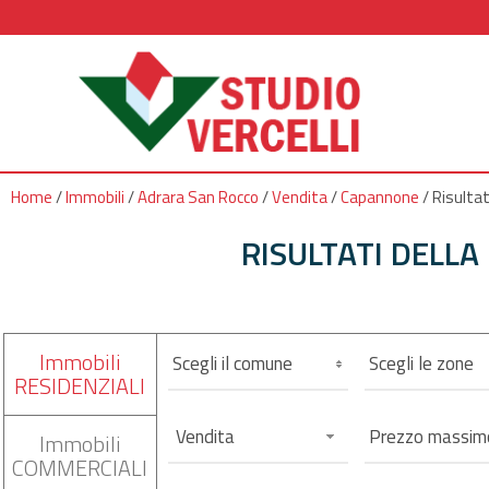
Home
/
Immobili
/
Adrara San Rocco
/
Vendita
/
Capannone
/
Risultat
RISULTATI DELLA
Immobili
Scegli il comune
Scegli le zone
RESIDENZIALI
Vendita
Immobili
COMMERCIALI