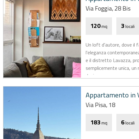
Via Foggia, 28 Bis
120
3
mq
locali
Un loft d'autore, dove il f
l'eleganza contemporanea
e il distretto Lavazza, p
semplicemente unica, un ra
design,...
Appartamento in V
Via Pisa, 18
183
6
mq
locali