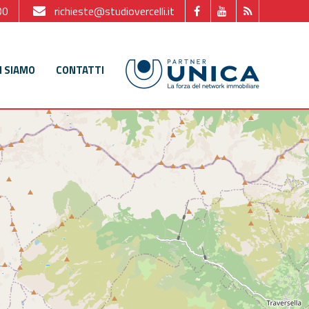
00
richieste@studiovercelli.it
I SIAMO
CONTATTI