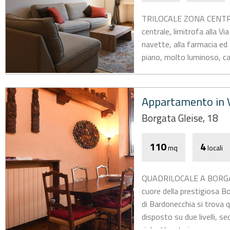
TRILOCALE ZONA CENTRAL
centrale, limitrofa alla Vi
navette, alla farmacia ed
piano, molto luminoso, ca
Appartamento in V
Borgata Gleise, 18
110
4
mq
locali
QUADRILOCALE A BORGATA
cuore della prestigiosa B
di Bardonecchia si trova
disposto su due livelli, s
ristrutturata in...