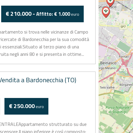
€ 210.000 -
Affitto: € 1.000
euro
rtamento si trova nelle vicinanze di Campo
 ricercate di Bardonecchia per la sua comodità
izi essenziali.Situato al terzo piano di una
ruita negli anni 80 e si presenta in ottime...
endita a Bardonecchia (TO)
€ 250.000
euro
TRALEAppartamento strutturato su due
 ascensore.Il piano inferiore è così composto: