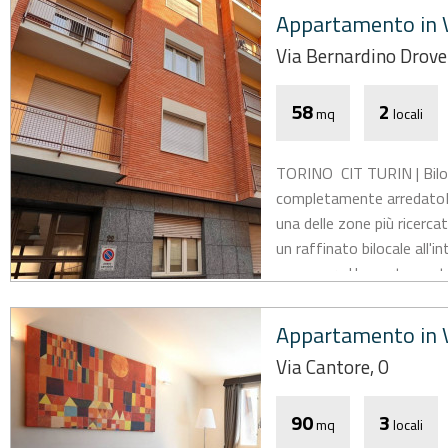
Appartamento in V
Via Bernardino Drove
58
2
mq
locali
TORINO  CIT TURIN | Bilo
completamente arredatoNel
una delle zone più ricerca
un raffinato bilocale all'i
ascensore.L'appartamento,
Appartamento in V
Via Cantore, 0
90
3
mq
locali