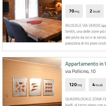
70
2
mq
locali
BILOCALE VIA VERDIL'appa
Smith, una delle zone più
alle piste da sci e ai serv
palazzina di tre piani cost
Appartamento in V
via Pollicino, 10
120
4
mq
locali
QUADRILOCALE ZONA CEN
livelli, al terzo piano con