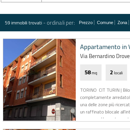
-
ordinali per:
59 immobili trovati
Prezzo
Comune
Zona
Appartamento in V
Via Bernardino Drove
58
2
mq
locali
TORINO  CIT TURIN | Bilo
completamente arredatoNel
una delle zone più ricerca
un raffinato bilocale all'i
ascensore.L'appartamento,