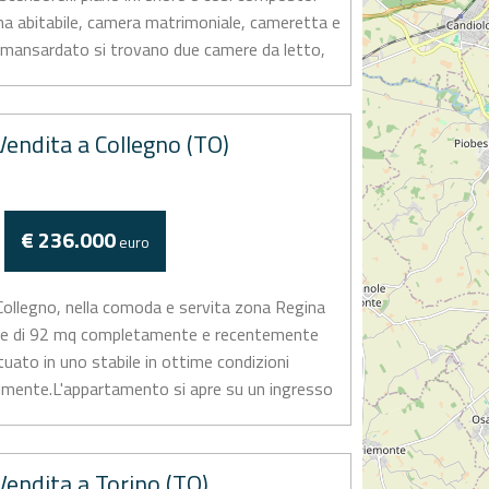
na abitabile, camera matrimoniale, cameretta e
, mansardato si trovano due camere da letto,
endita a Collegno (TO)
€ 236.000
euro
Collegno, nella comoda e servita zona Regina
ale di 92 mq completamente e recentemente
tuato in uno stabile in ottime condizioni
talmente.L'appartamento si apre su un ingresso
endita a Torino (TO)