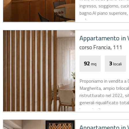
ingresso, soggiorno, cuci
bagno.Al piano superiore
un bagno...
Appartamento in V
corso Francia, 111
92
3
mq
locali
Proponiamo in vendita a 
Margherita, ampio triloc
ristrutturato nel 2022, si
generali riqualificato to
impreziosito...
Appartamento in V