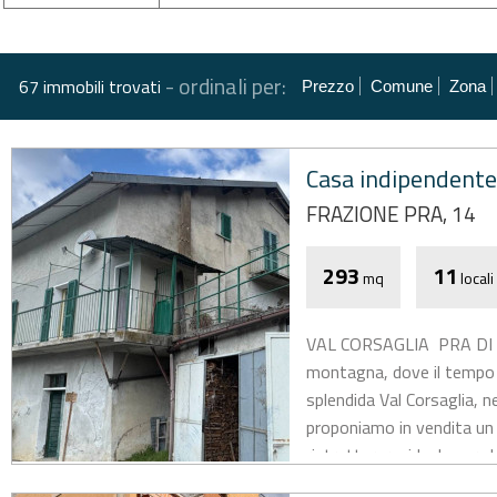
-
ordinali per:
67 immobili trovati
Prezzo
Comune
Zona
Casa indipendente
FRAZIONE PRA, 14
293
11
mq
locali
VAL CORSAGLIA  PRA DI 
montagna, dove il tempo 
splendida Val Corsaglia, n
proponiamo in vendita un
ristrutturare, ideale per ch