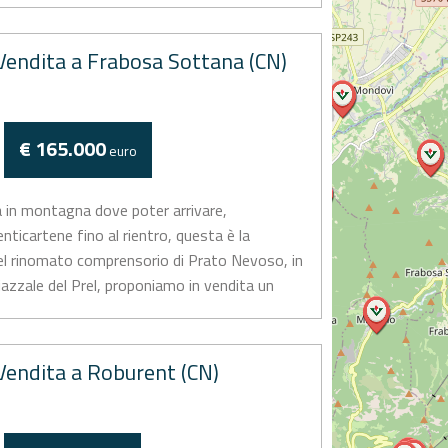
endita a Frabosa Sottana (CN)
€ 165.000
euro
 in montagna dove poter arrivare,
nticartene fino al rientro, questa è la
Nel rinomato comprensorio di Prato Nevoso, in
Piazzale del Prel, proponiamo in vendita un
endita a Roburent (CN)