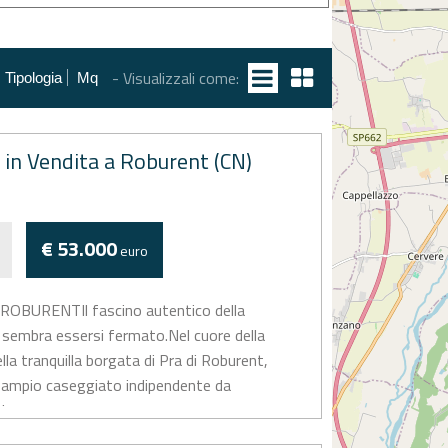
- Visualizzali come:
Tipologia
Mq
 in Vendita a Roburent (CN)
€ 53.000
euro
ROBURENTIl fascino autentico della
sembra essersi fermato.Nel cuore della
ella tranquilla borgata di Pra di Roburent,
 ampio caseggiato indipendente da
i sogna...