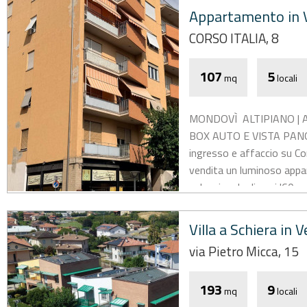
Appartamento in 
CORSO ITALIA, 8
107
5
mq
locali
MONDOVÌ  ALTIPIANO 
BOX AUTO E VISTA PANORA
ingresso e affaccio su Co
vendita un luminoso appa
palazzina degli anni '60 cos
Villa a Schiera in 
via Pietro Micca, 15
193
9
mq
locali