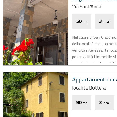
Via Sant'Anna
50
3
mq
locali
Nel cuore di San Giacomo 
della località e in una pos
vendita interessante loc
potenzialità.L'immobile s
caratterizzato da soffitti.
Appartamento in V
località Bottera
90
3
mq
locali