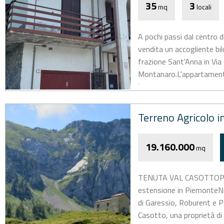
35
3
mq
locali
A pochi passi dal centro 
vendita un accogliente bil
frazione Sant'Anna in Via 
Montanaro.L'appartamento 
ingresso...
Terreno Agricolo i
19.160.000
mq
TENUTA VAL CASOTTOPres
estensione in PiemonteNel 
di Garessio, Roburent e P
Casotto, una proprietà di