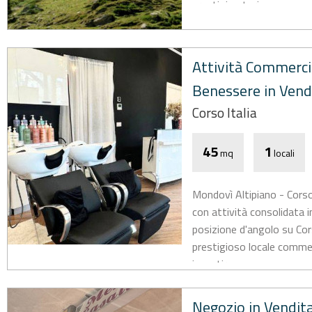
prestigio storico,...
Attività Commercia
Benessere in Vend
Corso Italia
45
1
mq
locali
Mondovì Altipiano - Corso
con attività consolidata in
posizione d'angolo su Cors
prestigioso locale commerc
investire...
Negozio in Vendit