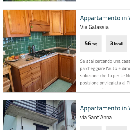
Appartamento in V
Via Galassia
56
3
mq
locali
Se stai cercando una casa
parcheggiare l'auto e dime
soluzione che fa per te.
posizione privilegiata al 
grazioso trilocale...
Appartamento in V
via Sant'Anna