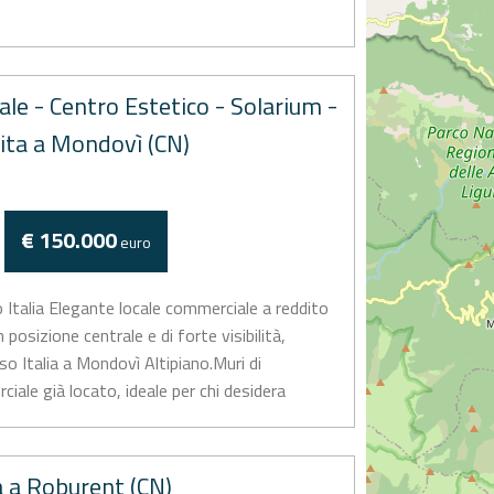
le - Centro Estetico - Solarium -
ita a Mondovì (CN)
€ 150.000
euro
 Italia Elegante locale commerciale a reddito
 posizione centrale e di forte visibilità,
o Italia a Mondovì Altipiano.Muri di
iale già locato, ideale per chi desidera
a a Roburent (CN)