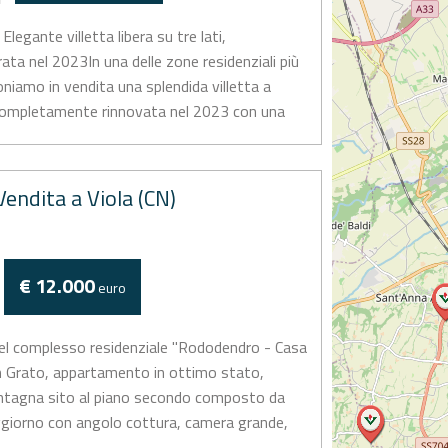
legante villetta libera su tre lati,
ta nel 2023In una delle zone residenziali più
niamo in vendita una splendida villetta a
i, completamente rinnovata nel 2023 con una
endita a Viola (CN)
€ 12.000
euro
 nel complesso residenziale "Rododendro - Casa
n Grato, appartamento in ottimo stato,
ontagna sito al piano secondo composto da
giorno con angolo cottura, camera grande,