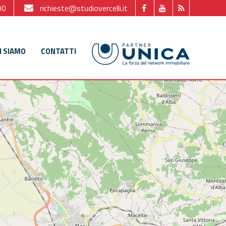
00
richieste@studiovercelli.it
I SIAMO
CONTATTI