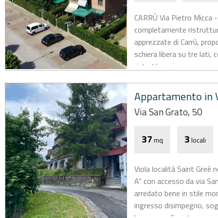
CARRÙ Via Pietro Micca - E
completamente ristruttura
apprezzate di Carrù, propo
schiera libera su tre lat
ristrutturazione...
Appartamento in V
Via San Grato, 50
37
3
mq
locali
Viola località Saint Greè
A" con accesso da via Sa
arredato bene in stile m
ingresso disimpegno, sog
bagno con finestra...