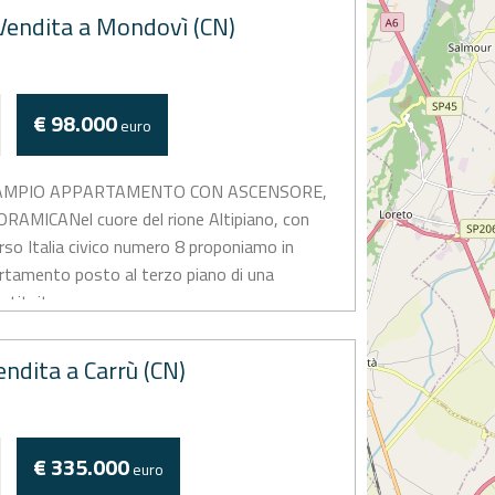
Vendita a Mondovì (CN)
€ 98.000
euro
| AMPIO APPARTAMENTO CON ASCENSORE,
MICANel cuore del rione Altipiano, con
rso Italia civico numero 8 proponiamo in
rtamento posto al terzo piano di una
tituita...
Vendita a Carrù (CN)
€ 335.000
euro