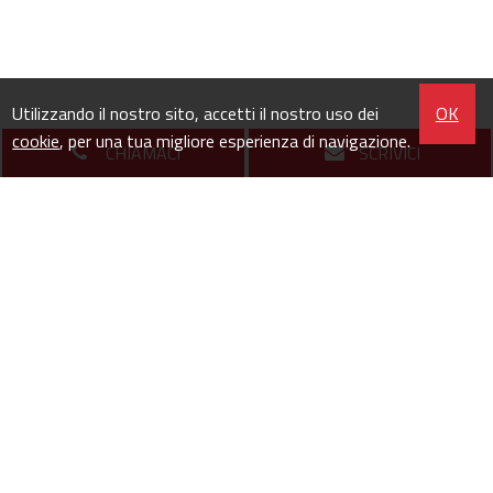
Utilizzando il nostro sito, accetti il nostro uso dei
OK
cookie
, per una tua migliore esperienza di navigazione.
CHIAMACI
SCRIVICI
Copyright © 2026 - All Rights Reserved
P.IVA 12285700014
Contatti
/
Privacy
/
Site Map
/
Info e note legali
/ Powered By
Gestim