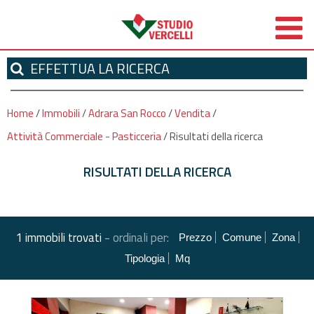
EFFETTUA
LA RICERCA
Home
/
Immobili
/
Adrara San Rocco
/
Vendita
/
Attività Commerciale - Pasticceria
/
Risultati della ricerca
RISULTATI DELLA RICERCA
-
1 immobili trovati
ordinali per:
Prezzo
Comune
Zona
Tipologia
Mq