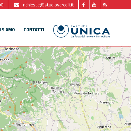
00
richieste@studiovercelli.it
I SIAMO
CONTATTI