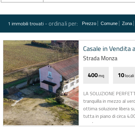
-
ordinali per:
1 immobili trovati
Prezzo
Comune
Zona
Casale in Vendita a
Strada Monza
400
10
mq
locali
LA SOLUZIONE PERFETTA 
tranquilla in mezzo al ve
ottima soluzione libera su
tutta in piano di circa 4.
presta...