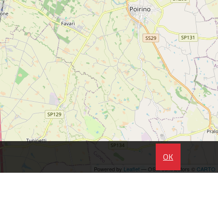
OK
Powered by
Leaflet
— OSM contributors ©
CARTO